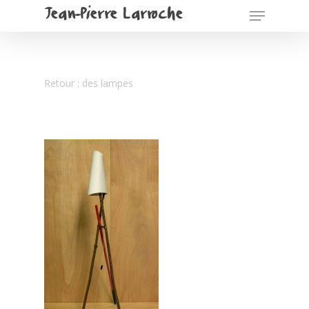
Jean-Pierre Larroche
Retour : des lampes
Pour commencer
Spectacles
textes de spectacl
Cosmogonie portative
Oreilles! – 2022