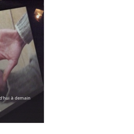
Méta
Connexion
Flux des publications
Flux des commentaires
Site de WordPress-FR
d'hui à demain
s