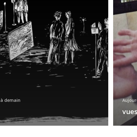
 à demain
Aujour
vue