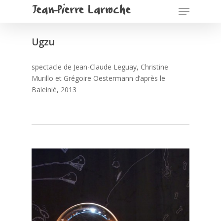
Jean-Pierre Larroche
Ugzu
spectacle de Jean-Claude Leguay, Christine
Murillo et Grégoire Oestermann d’après le
Baleinié, 2013
Pour commencer
Spectacles
textes de spectacl
Cosmogonie portative
Oreilles! – 2022
Scénographies (u
selection)
Pièces sonnantes et
trébuchantes – 2022
Goupil -2020