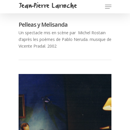
Jean-Pierre Larroche
Pelleas y Melisanda
Un spectacle mis en scène par Michel Rostain
d’après les poèmes de Pablo Neruda. musique de
Vicente Pradal. 2002
Pour commencer
Spectacles
textes de spectacl
Cosmogonie portative
Oreilles! – 2022
Scénographies (u
selection)
Pièces sonnantes et
trébuchantes – 2022
Scénographies
Goupil -2020
Le présent c’est l’accid
(quelques autres)
Nil actum – 2017
-2019
Performances –
Terre Océane – 2015
Wozzeck -2013